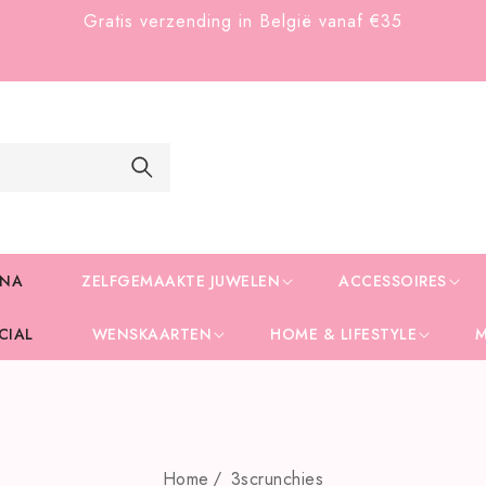
Gratis verzending in België vanaf €35
INA
ZELFGEMAAKTE JUWELEN
ACCESSOIRES
CIAL
WENSKAARTEN
HOME & LIFESTYLE
Home
3scrunchies