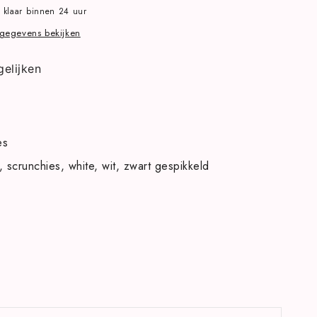
 klaar binnen 24 uur
gegevens bekijken
gelijken
es
scrunchies
white
wit
zwart gespikkeld