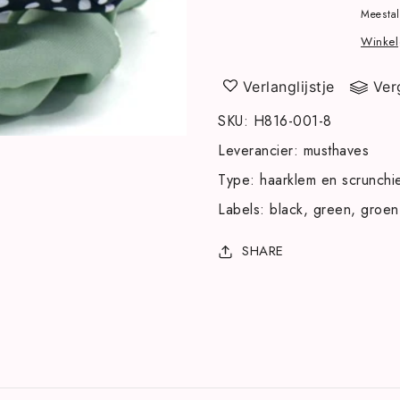
3scrunchies
3scrunchies
Meestal
Winkel
Verlanglijstje
Ver
SKU
:
H816-001-8
Leverancier
:
musthaves
Type
:
haarklem en scrunchi
Labels
:
black
green
groen
SHARE