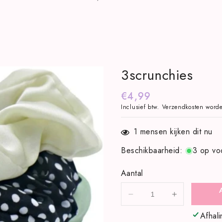
3scrunchies
Normale
€4,99
Inclusief btw.
Verzendkosten
worde
prijs
1
mensen kijken dit nu
Beschikbaarheid
:
3 op vo
Aantal
Aantal
Aantal
verlagen
verhogen
Afhali
voor
voor