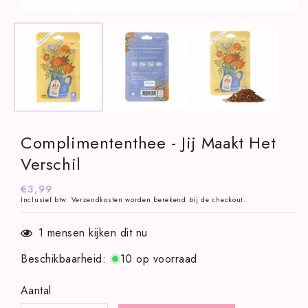
Media
1
openen
in
modaal
Complimententhee - Jij Maakt Het
Verschil
Normale
€3,99
Inclusief btw.
Verzendkosten
worden berekend bij de checkout.
prijs
1
mensen kijken dit nu
Beschikbaarheid
:
10 op voorraad
Aantal