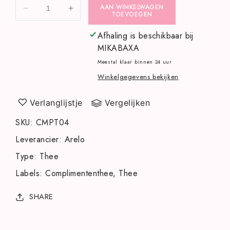
AAN WINKELWAGEN
Aantal
Aantal
TOEVOEGEN
verlagen
verhogen
voor
voor
Afhaling is beschikbaar bij
Complimententhee
Complimententhee
MIKABAXA
-
-
Meestal klaar binnen 24 uur
Jij
Jij
Winkelgegevens bekijken
maakt
maakt
het
het
Verschil
Verschil
Verlanglijstje
Vergelijken
SKU
:
CMPT04
Leverancier
:
Arelo
Type
:
Thee
Labels
:
Complimententhee
Thee
SHARE