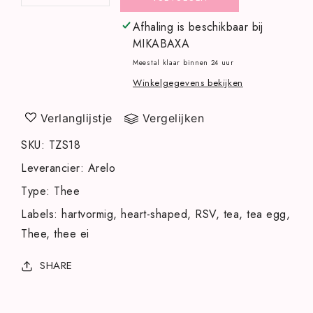
verlagen
verhogen
voor
voor
Afhaling is beschikbaar bij
Hartvormig
Hartvormig
MIKABAXA
thee
thee
Meestal klaar binnen 24 uur
ei
ei
Winkelgegevens bekijken
RVS
RVS
Verlanglijstje
Vergelijken
SKU
:
TZS18
Leverancier
:
Arelo
Type
:
Thee
Labels
:
hartvormig
heart-shaped
RSV
tea
tea egg
Thee
thee ei
SHARE