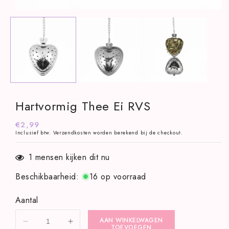
Media
1
openen
in
modaal
Hartvormig Thee Ei RVS
Normale
€2,99
Inclusief btw.
Verzendkosten
worden berekend bij de checkout.
prijs
1
mensen kijken dit nu
Beschikbaarheid
:
16 op voorraad
Aantal
AAN WINKELWAGEN
Aantal
Aantal
TOEVOEGEN