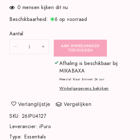
0
mensen kijken dit nu
Beschikbaarheid
:
6 op voorraad
Aantal
AAN WINKELWAGEN
Aantal
Aantal
TOEVOEGEN
verlagen
verhogen
voor
voor
Afhaling is beschikbaar bij
Ipuro
Ipuro
MIKABAXA
Classic
Classic
Meestal klaar binnen 24 uur
Jardin
Jardin
Winkelgegevens bekijken
240ml
240ml
Verlanglijstje
Vergelijken
SKU
:
26IPU4127
Leverancier
:
iPuro
Type
:
Essentials