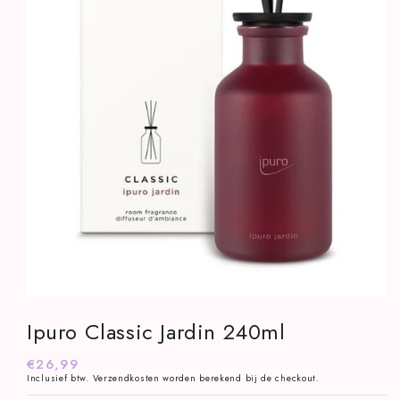
Media
1
Ipuro Classic Jardin 240ml
openen
in
modaal
Normale
€26,99
Inclusief btw.
Verzendkosten
worden berekend bij de checkout.
prijs