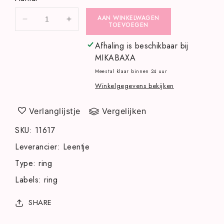
AAN WINKELWAGEN
Aantal
Aantal
TOEVOEGEN
verlagen
verhogen
voor
voor
Afhaling is beschikbaar bij
Ring64
Ring64
MIKABAXA
Meestal klaar binnen 24 uur
Winkelgegevens bekijken
Verlanglijstje
Vergelijken
SKU
:
11617
Leverancier
:
Leentje
Type
:
ring
Labels
:
ring
SHARE