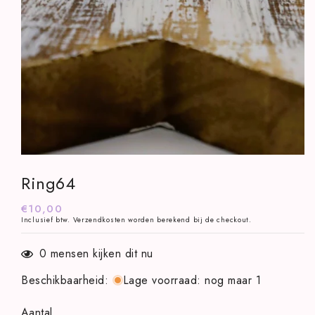
Media
1
Ring64
openen
in
modaal
Normale
€10,00
Inclusief btw.
Verzendkosten
worden berekend bij de checkout.
prijs
0
mensen kijken dit nu
Beschikbaarheid
:
Lage voorraad: nog maar 1
Aantal