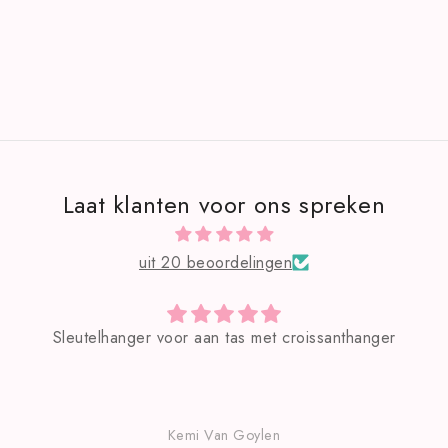
Laat klanten voor ons spreken
uit 20 beoordelingen
s met croissanthanger
Zeer mooie ta
Goylen
Kemi Van Goyl