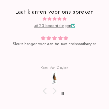
Laat klanten voor ons spreken
uit 20 beoordelingen
r aan tas met croissanthanger
Zeer m
mi Van Goylen
Kemi V