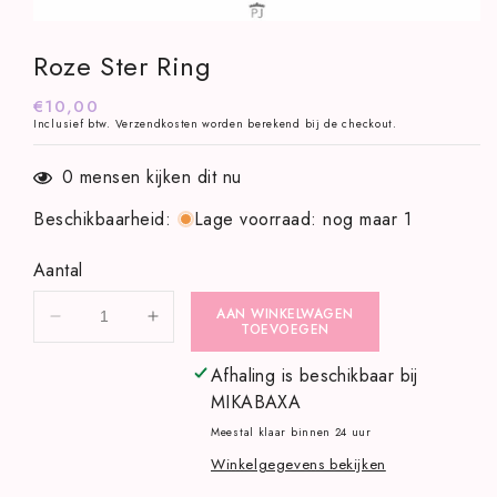
Media
1
Roze Ster Ring
openen
in
modaal
Normale
€10,00
Inclusief btw.
Verzendkosten
worden berekend bij de checkout.
prijs
0
mensen kijken dit nu
Beschikbaarheid
:
Lage voorraad: nog maar 1
Aantal
AAN WINKELWAGEN
Aantal
Aantal
TOEVOEGEN
verlagen
verhogen
voor
voor
Afhaling is beschikbaar bij
Roze
Roze
MIKABAXA
ster
ster
Meestal klaar binnen 24 uur
ring
ring
Winkelgegevens bekijken