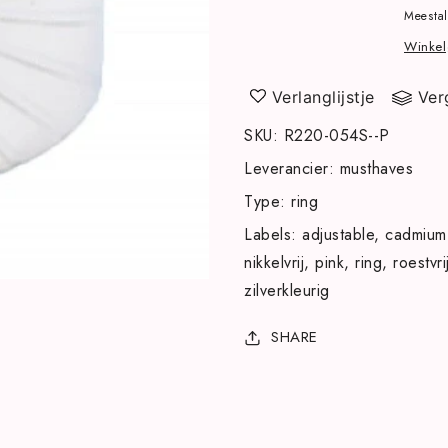
Stainless
Stainless
Meestal
steel
steel
Winkel
zilverkleurige
zilverkleurig
ring
ring
Verlanglijstje
Ver
met
met
roze
roze
SKU
:
R220-054S--P
Leverancier
:
musthaves
Type
:
ring
Labels
:
adjustable
cadmium
nikkelvrij
pink
ring
roestvri
zilverkleurig
SHARE