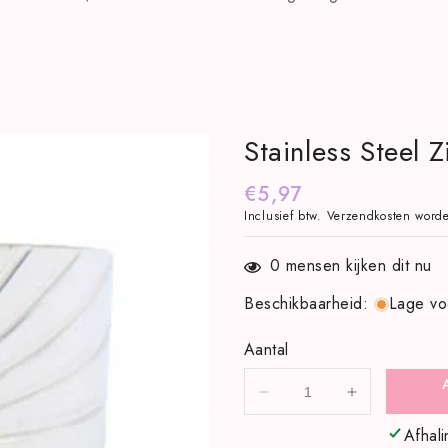
Stainless Steel 
Normale
€5,97
Inclusief btw.
Verzendkosten
worde
prijs
0
mensen kijken dit nu
Beschikbaarheid
:
Lage vo
Aantal
Aantal
Aantal
verlagen
verhogen
Afhali
voor
voor