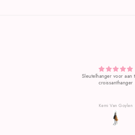
eutelhanger voor aan tas met
Zeer mooie tas!
croissanthanger
Kemi Van Goylen
Kemi Van Goylen