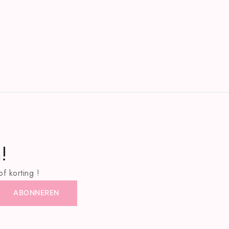
!
f korting !
ABONNEREN