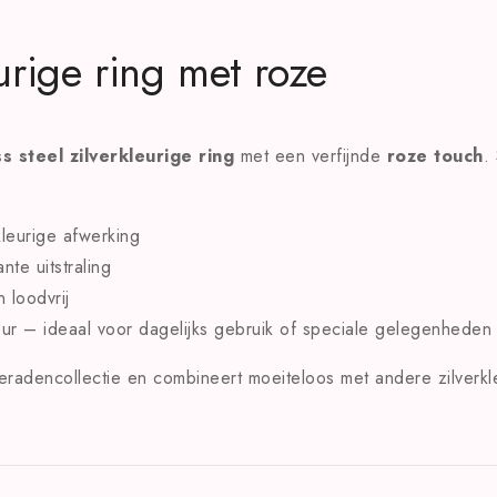
eurige ring met roze
ss steel zilverkleurige ring
met een verfijnde
roze touch
.
kleurige afwerking
te uitstraling
 loodvrij
r – ideaal voor dagelijks gebruik of speciale gelegenheden
eradencollectie en combineert moeiteloos met andere zilverkle