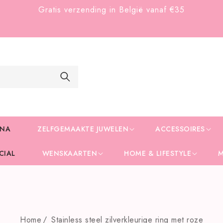
Gratis verzending in België vanaf €35
INA
ZELFGEMAAKTE JUWELEN
ACCESSOIRES
CIAL
WENSKAARTEN
HOME & LIFESTYLE
Home
Stainless steel zilverkleurige ring met roze