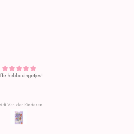
Ekoffertje en een goed
Stainless steel zwarte lere
gesprek
armband
Sofie Vanlierde
Patrik De Laet