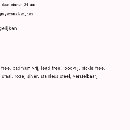
 klaar binnen 24 uur
gegevens bekijken
e
gelijken
 free
cadmium vrij
lead free
loodvrij
nickle free
j staal
roze
silver
stainless steel
verstelbaar