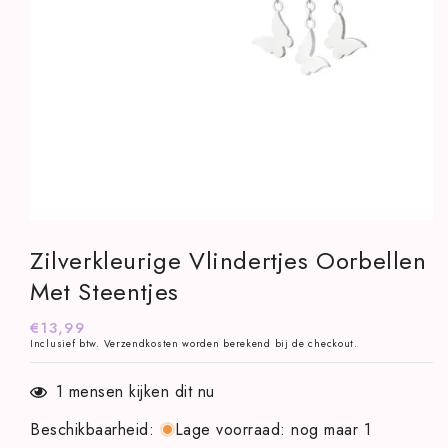
Media
1
Zilverkleurige Vlindertjes Oorbellen
openen
in
Met Steentjes
modaal
Normale
€13,99
Inclusief btw.
Verzendkosten
worden berekend bij de checkout.
prijs
1
mensen kijken dit nu
Beschikbaarheid
:
Lage voorraad: nog maar 1