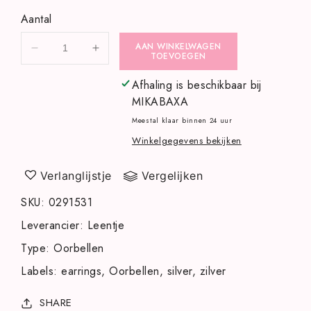
Aantal
AAN WINKELWAGEN
Aantal
Aantal
TOEVOEGEN
verlagen
verhogen
voor
voor
Afhaling is beschikbaar bij
Zilverkleurige
Zilverkleurige
MIKABAXA
vlindertjes
vlindertjes
Meestal klaar binnen 24 uur
oorbellen
oorbellen
Winkelgegevens bekijken
met
met
steentjes
steentjes
Verlanglijstje
Vergelijken
SKU
:
0291531
Leverancier
:
Leentje
Type
:
Oorbellen
Labels
:
earrings
Oorbellen
silver
zilver
SHARE